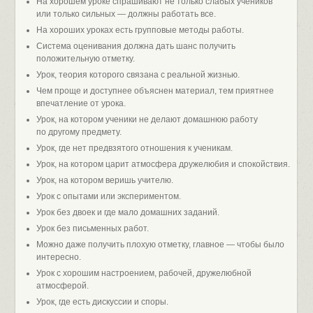
На хорошем уроке спрашивают не только слабых учеников
или только сильных — должны работать все.
На хороших уроках есть групповые методы работы.
Система оценивания должна дать шанс получить
положительную отметку.
Урок, теория которого связана с реальной жизнью.
Чем проще и доступнее объяснен материал, тем приятнее
впечатление от урока.
Урок, на котором ученики не делают домашнюю работу
по другому предмету.
Урок, где нет предвзятого отношения к ученикам.
Урок, на котором царит атмосфера дружелюбия и спокойствия.
Урок, на котором веришь учителю.
Урок с опытами или экспериментом.
Урок без двоек и где мало домашних заданий.
Урок без письменных работ.
Можно даже получить плохую отметку, главное — чтобы было
интересно.
Урок с хорошим настроением, рабочей, дружелюбной
атмосферой.
Урок, где есть дискуссии и споры.