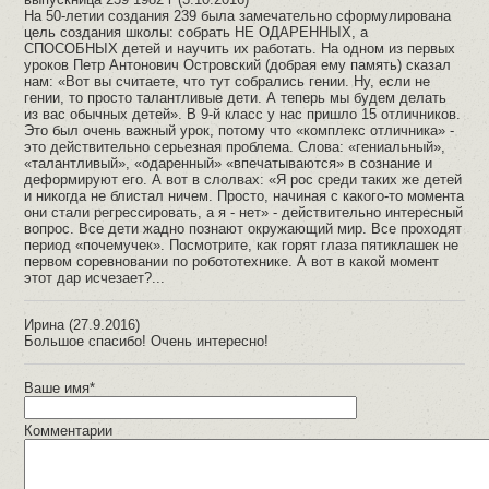
На 50-летии создания 239 была замечательно сформулирована
цель создания школы: собрать НЕ ОДАРЕННЫХ, а
СПОСОБНЫХ детей и научить их работать. На одном из первых
уроков Петр Антонович Островский (добрая ему память) сказал
нам: «Вот вы считаете, что тут собрались гении. Ну, если не
гении, то просто талантливые дети. А теперь мы будем делать
из вас обычных детей». В 9-й класс у нас пришло 15 отличников.
Это был очень важный урок, потому что «комплекс отличника» -
это действительно серьезная проблема. Слова: «гениальный»,
«талантливый», «одаренный» «впечатываются» в сознание и
деформируют его. А вот в слолвах: «Я рос среди таких же детей
и никогда не блистал ничем. Просто, начиная с какого-то момента
они стали регрессировать, а я - нет» - действительно интересный
вопрос. Все дети жадно познают окружающий мир. Все проходят
период «почемучек». Посмотрите, как горят глаза пятиклашек не
первом соревновании по робототехнике. А вот в какой момент
этот дар исчезает?...
Ирина (27.9.2016)
Большое спасибо! Очень интересно!
Ваше имя*
Комментарии