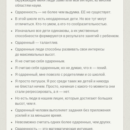
окружающие меня люди заметили мой интерес ко многим
областям науки.
Одаренность — не более чем выдумка. ЕЕ не существует.
В этой школе есть неодаренные дети. Но все тут могут
отличиться. Кто-то умом, а кто-то сообразительностью.
Изначально все дети одинаковы, а их умственные
способнеости формируются в результате занятий с ребенком.
Одаренный — талантлив.
Одаренные люди способны развивать свои интересы
до максимальных высот.
Я не считаю себя одаренным.
Я считаю себя одаренным, но не думаю, что я — гений.
Я одаренный, мне повезло с родителями и со школой.
Я просто петушок. Я рос среди таких же детей и никогда
не блистал ничем. Просто, начиная с какого-то момента они
стали регрессировать, а я — нет.
Но есть люди в нашем лицее, которые достигают больших
высот, чем я.
Одаренный человек выполняет задания без приложения
усилий и за меньшее время.
Невозможно считать одних более одаренных, чем других.
Одаренность — это математическая интуиция.