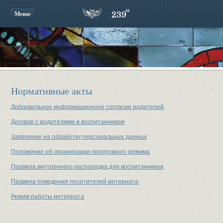
Меню
Нормативные акты
Добровольное информационное согласие родителей
Договор с родителями и воспитанником
Заявление на обработку персональных данных
Положение об организации пропускного режима
Правила внутреннего распорядка для воспитанников
Правила поведения посетителей интерната
Режим работы интерната