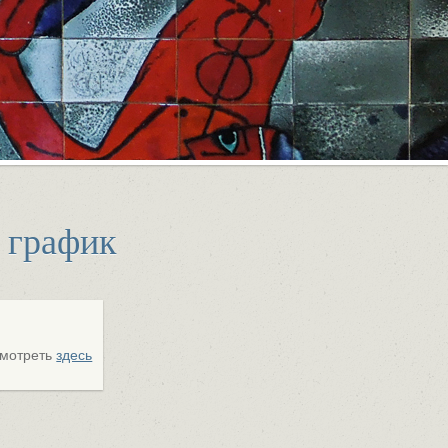
 график
смотреть
здесь