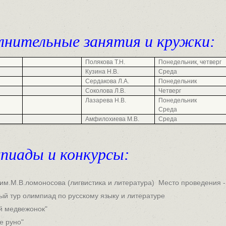
лнительные занятия и кружки:
Полякова Т.Н.
Понедельник, четверг
Кузина Н.В.
Среда
Сердакова Л.А.
Понедельник
Соколова Л.В.
Четверг
Лазарева Н.В.
Понедельник
Среда
Амфилохиева М.В.
Среда
пиады и конкурсы:
 им.М.В.ломоносова (лигвистика и литература) Место проведения
й тур олимпиад по русскому языку и литературе
ий медвежонок"
е руно"