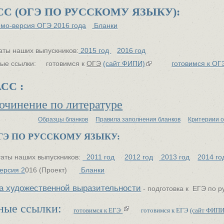
СС (ОГЭ ПО РУССКОМУ ЯЗЫКУ):
мо-версия ОГЭ 2016 года
Бланки
аты наших выпускников:
2015 год
2016 год
ые ссылки: готовимся к
ОГЭ
(сайт ФИПИ)
готовимся к О
СС :
очинение по литературе
Образцы бланков
Правила заполнения бланков
Критериии 
О РУССКОМУ ЯЗЫКУ:
таты наших выпускников:
2011 год
2012 год
2013 год
2014 го
ерсия 2
016 (Проект)
Бланки
а художественной выразительности
- подготовка к ЕГЭ по 
ные ссылки:
готовимся к ЕГЭ
готовимся к ЕГЭ
(сайт ФИПИ