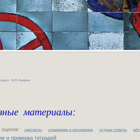
 раздел - Н.В.Лазарева
зные материалы:
 оценок:
диктанты
сочинения и изложения
устные ответы
об
ие и проверка тетрадей