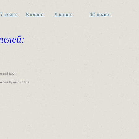
7 класс
8 класс
9 класс
10 класс
елей:
овой В.О.)
овлен Кузиной Н.В).