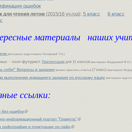
ификация ошибок
:
5 класс
6 класс
к для чтения летом
(2015/16 уч.год)
сс
ересные материалы наших учит
речи
(материал подготовлен Поляковой Т.Н.)
ных - поэт-футурист
.
Презентация
для 11 классов
(материал Федоровой В.О.)
ь себя!" Вопросы и задания
(7 класс)
(можно прислать ответы)
(материал Федор
тм выполнения домашнего задания по русскому языку
(материал подгот
зные ссылки:
м без ошибок
чно-информационный портал "Грамота"
а
орфографии и пунктуации
он-лайн