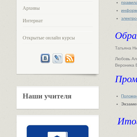
правил
Архивы
информ
электро
Интернат
Обра
Открытые онлайн курсы
Татьяна Н
Любовь Ал
Вероника 
Пром
Наши учителя
Положен
Экзаме
Итог