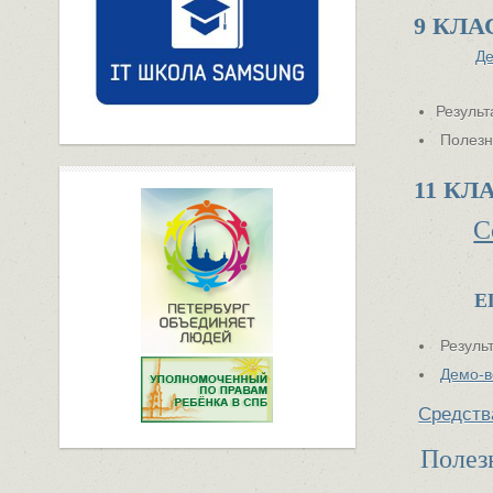
9 КЛА
Де
Результ
Полезн
11 КЛА
С
ЕГЭ П
Резуль
Демо-в
Средств
Полез