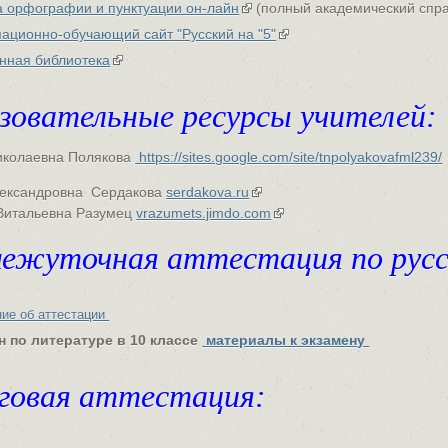
а орфографии и пунктуации он-лайн
(полный академический спра
ационно-обучающий сайт "Русский на "5"
нная библиотека
зовательные ресурсы учителей:
иколаевна Полякова
https://sites.google.com/site/tnpolyakovafml239/
ександровна Сердакова
serdakova.ru
Витальевна Разумец
vrazumets.jimdo.com
ежуточная аттестация по русск
ие об аттестации
н по литературе в 10 классе
материалы к экзамену
овая аттестация: