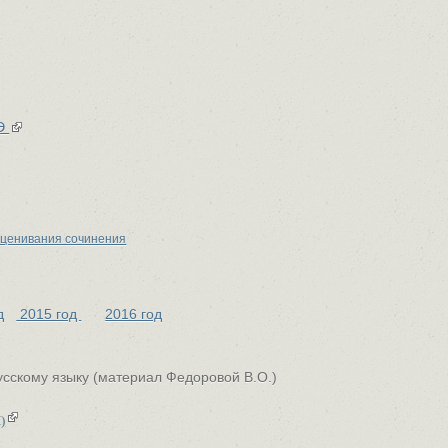
ГЭ
оценивания сочинения
д
2015 год
2016 год
русскому языку (материал Федоровой В.О.)
)