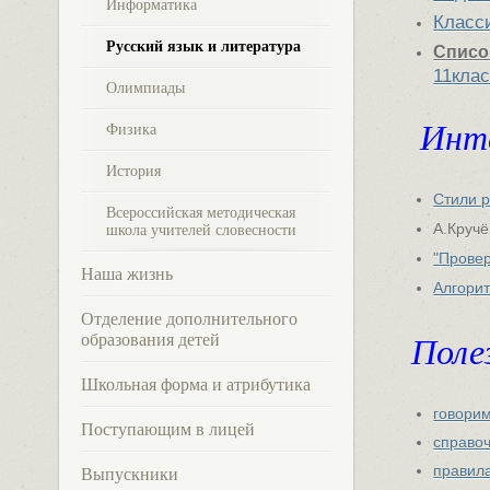
Информатика
Класс
Русский язык и литература
Списо
11кла
Олимпиады
Инт
Физика
История
Стили 
Всероссийская методическая
А.Кручё
школа учителей словесности
"Провер
Наша жизнь
Алгори
Отделение дополнительного
образования детей
Поле
Школьная форма и атрибутика
говори
Поступающим в лицей
справо
правил
Выпускники