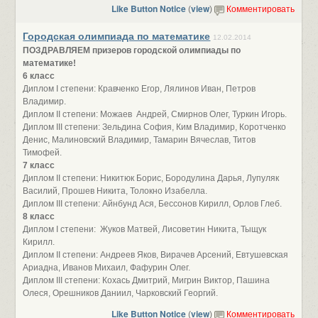
Like Button Notice
view
(
)
Комментировать
Городская олимпиада по математике
12.02.2014
ПОЗДРАВЛЯЕМ призеров городской олимпиады по
математике!
6 класс
Диплом I степени: Кравченко Егор, Лялинов Иван, Петров
Владимир.
Диплом II степени: Можаев Андрей, Смирнов Олег, Туркин Игорь.
Диплом III степени: Зельдина София, Ким Владимир, Коротченко
Денис, Малиновский Владимир, Тамарин Вячеслав, Титов
Тимофей.
7 класс
Диплом II степени: Никитюк Борис, Бородулина Дарья, Лупуляк
Василий, Прошев Никита, Толокно Изабелла.
Диплом III степени: Айнбунд Ася, Бессонов Кирилл, Орлов Глеб.
8 класс
Диплом I степени: Жуков Матвей, Лисоветин Никита, Тыщук
Кирилл.
Диплом II степени: Андреев Яков, Вирачев Арсений, Евтушевская
Ариадна, Иванов Михаил, Фафурин Олег.
Диплом III степени: Кохась Дмитрий, Мигрин Виктор, Пашина
Олеся, Орешников Даниил, Чарковский Георгий.
Like Button Notice
view
(
)
Комментировать