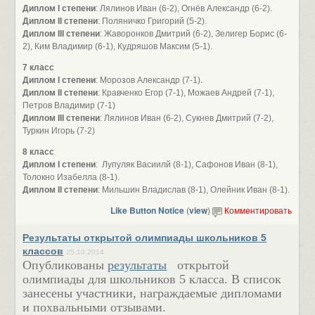
Диплом I степени
: Лялинов Иван (6-2), Огнёв Александр (6-2).
Диплом II степени
: Поляничко Григорий (5-2).
Диплом III степени
: Жаворонков Дмитрий (6-2), Зелигер Борис (6-
2), Ким Владимир (6-1), Кудряшов Максим (5-1).
7 класс
Диплом I степени
: Морозов Александр (7-1).
Диплом II степени
: Кравченко Егор (7-1), Можаев Андрей (7-1),
Петров Владимир (7-1)
Диплом III степени
: Лялинов Иван (6-2), Сукнев Дмитрий (7-2),
Туркин Игорь (7-2)
8 класс
Диплом I степени
: Лупуляк Васиилй (8-1), Сафонов Иван (8-1),
Толокно Изабелла (8-1).
Диплом II степени
: Мильшин Владислав (8-1), Олейник Иван (8-1).
Like Button Notice
view
(
)
Комментировать
Результаты открытой олимпиады школьников 5
классов
25.10.2014
Опубликованы
результаты
открытой
олимпиады для школьников 5 класса. В список
занесены участники, награждаемые дипломами
и похвальными отзывами.