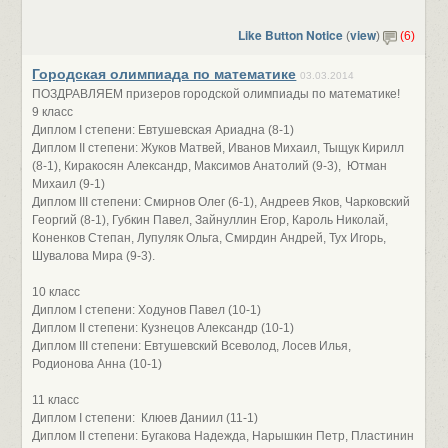
Like Button Notice
view
(
)
(6)
Городская олимпиада по математике
03.03.2014
ПОЗДРАВЛЯЕМ призеров городской олимпиады по математике!
9 класс
Диплом I степени: Евтушевская Ариадна (8-1)
Диплом II степени: Жуков Матвей, Иванов Михаил, Тыщук Кирилл
(8-1), Киракосян Александр, Максимов Анатолий (9-3), Ютман
Михаил (9-1)
Диплом III степени: Смирнов Олег (6-1), Андреев Яков, Чарковский
Георгий (8-1), Губкин Павел, Зайнуллин Егор, Кароль Николай,
Коненков Степан, Лупуляк Ольга, Смирдин Андрей, Тух Игорь,
Шувалова Мира (9-3).
10 класс
Диплом I степени: Ходунов Павел (10-1)
Диплом II степени: Кузнецов Александр (10-1)
Диплом III степени: Евтушевский Всеволод, Лосев Илья,
Родионова Анна (10-1)
11 класс
Диплом I степени: Клюев Даниил (11-1)
Диплом II степени: Бугакова Надежда, Нарышкин Петр, Пластинин