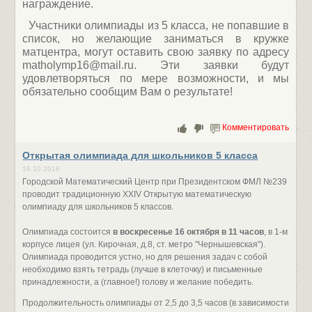
награждение.
Участники олимпиады из 5 класса, не попавшие в
список, но желающие заниматься в кружке
матцентра, могут оставить свою заявку по адресу
matholymp16@mail.ru. Эти заявки будут
удовлетворяться по мере возможности, и мы
обязательно сообщим Вам о результате!
Комментировать
Открытая олимпиада для школьников 5 класса
16.10.2016
Городской Математический Центр при Президентском ФМЛ №239
проводит традиционную XXIV Открытую математическую
олимпиаду для школьников 5 классов.
Олимпиада состоится
в воскресенье 16 октября в 11 часов
, в 1-м
корпусе лицея (ул. Кирочная, д.8, ст. метро "Чернышевская").
Олимпиада проводится устно, но для решения задач с собой
необходимо взять тетрадь (лучше в клеточку) и письменные
принадлежности, а (главное!) голову и желание победить.
Продолжительность олимпиады от 2,5 до 3,5 часов (в зависимости