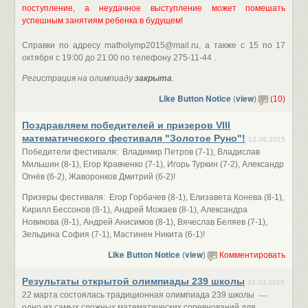
поступление, а неудачное выступление может помешать
успешным занятиям ребенка в будущем!
Справки по адресу matholymp2015@mail.ru, а также с 15 по 17
октября с 19:00 до 21:00 по телефону 275-11-44 .
Регистрация на олимпиаду
закрыта
.
Like Button Notice
view
(
)
(10)
Поздравляем победителей и призеров VIII
математического фестиваля "Золотое Руно"!
12.06.2015
Победители фестиваля: Владимир Петров (7-1), Владислав
Мильшин (8-1), Егор Кравченко (7-1), Игорь Туркин (7-2), Александр
Огнёв (6-2), Жаворонков Дмитрий (6-2)!
Призеры фестиваля: Егор Горбачев (8-1), Елизавета Конева (8-1),
Кирилл Бессонов (8-1), Андрей Можаев (8-1), Александра
Новикова (8-1), Андрей Анисимов (8-1), Вячеслав Беляев (7-1),
Зельдина София (7-1), Мастинен Никита (6-1)!
Like Button Notice
view
(
)
Комментировать
Результаты открытой олимпиады 239 школы
22.03.2015
22 марта состоялась традиционная олимпиада 239 школы
—
одно из самых сложных математических соревнований для