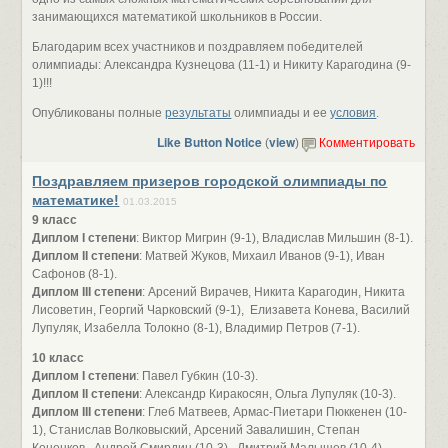
занимающихся математикой школьников в России.
Благодарим всех участников и поздравляем победителей
олимпиады: Александра Кузнецова (11-1) и Никиту Карагодина (9-
1)!!!
Опубликованы полные
результаты
олимпиады и ее
условия
.
Like Button Notice
view
(
)
Комментировать
Поздравляем призеров городской олимпиады по
математике!
01.03.2015
9 класс
Диплом I степени
: Виктор Мигрин (9-1), Владислав Мильшин (8-1).
Диплом II степени
: Матвей Жуков, Михаил Иванов (9-1), Иван
Сафонов (8-1).
Диплом III степени
: Арсений Вирачев, Никита Карагодин, Никита
Лисоветин, Георгий Чарковский (9-1), Елизавета Конева, Василий
Лупуляк, Изабелла Толокно (8-1), Владимир Петров (7-1).
10 класс
Диплом I степени
: Павел Губкин (10-3).
Диплом II степени
: Александр Киракосян, Ольга Лупуляк (10-3).
Диплом III степени
: Глеб Матвеев, Армас-Пиетари Пюккенен (10-
1), Станислав Волковыский, Арсений Завалишин, Степан