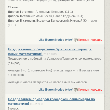
Коненков, Андрей Смирдин (10-3), Дмитрий Малышев (10-4).
11 класс
Диплом I степени
: Александр Кузнецов (11-1)
Диплом II степени
: Илья Лосев, Павел Ходунов (11-1).
Диплом III степени
: Всеволод Евтушевский, Николай Житнухин
(11-1).
Like Button Notice
view
(
)
Комментировать
Поздравляем победителей Уральского турнира
юных математиков!
28.02.2015
Поздравляем с победой на Уральском Турнире юных математиков
(г. Киров):
команды 8-го (с примесью 7-го) класса лицея
–
I и II места в лиге
8-х классов;
команда 6 класса матцентра
–
I место в лиге 6-х классов.
Like Button Notice
view
(
)
Комментировать
Поздравляем призеров городской олимпиады по
математике!
08.02.2015
6 класс