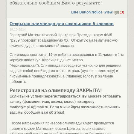
обязательно сообщим Вам о результате!
Like Button Notice
view
(
)
(3)
Открытая олимпиада для школьников 5 классов
19.10.2014
Городской Математический Центр при Президентском ФМЛ
№239 проводит традиционную XXII Открытую математическую
олимпиаду для школьников 5 классов.
Олимпиада состоится
19 октября в воскресенье в 11 часов
, в 1-м
корпусе лицея (ул. Кирочная, д.8, ст. метро
"Чернышевская"). Олимпиада проводится устно, но для решения
задач с собой необходимо взять тетрадь (лучше – в клеточку) и
письменные принадлежности, а (главное!) голову и желание
победить.
Регистрация на олимпиаду ЗАКРЫТА!
Если вы не успели зарегистрироваться, вы можете отправить
заявку (фамилия, имя, школа, класс) по адресу
matholymp14@mail.ru. Если мы найдем возможность принять
вас, мы сообщим вам об этом!
После награждения призеров олимпиады будет проводится
прием в кружки Математического Центра, воспитавшего