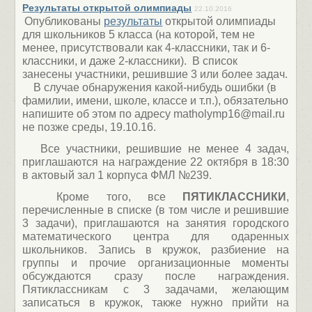
Результаты открытой олимпиады
22.10.2016
Опубликованы
результаты
открытой олимпиады
для школьников 5 класса (на которой, тем не
менее, присутствовали как 4-классники, так и 6-
классники, и даже 2-классники). В список
занесены участники, решившие 3 или более задач.
В случае обнаружения какой-нибудь ошибки (в
фамилии, имени, школе, классе и т.п.), обязательно
напишите об этом по адресу matholymp16@mail.ru
не позже среды, 19.10.16.
Все участники, решившие не менее 4 задач,
приглашаются на награждение 22 октября в 18:30
в актовый зал 1 корпуса ФМЛ №239.
Кроме того, все
ПЯТИКЛАССНИКИ
,
перечисленные в списке (в том числе и решившие
3 задачи), приглашаются на занятия городского
математического центра для одаренных
школьников. Запись в кружок, разбиение на
группы и прочие организационные моменты
обсуждаются сразу после награждения.
Пятиклассникам с 3 задачами, желающим
записаться в кружок, также нужно прийти на