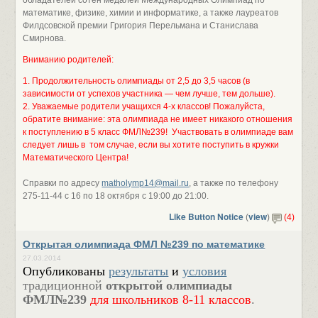
обладателей сотен медалей Международных Олимпиад по
математике, физике, химии и информатике, а также лауреатов
Филдсовской премии Григория Перельмана и Станислава
Смирнова.
Вниманию родителей:
1. Продолжительность олимпиады от 2,5 до 3,5 часов (в
зависимости от успехов участника — чем лучше, тем дольше).
2. Уважаемые родители учащихся 4-х классов! Пожалуйста,
обратите внимание: эта олимпиада не имеет никакого отношения
к поступлению в 5 класс ФМЛ№239! Участвовать в олимпиаде вам
следует лишь в том случае, если вы хотите поступить в кружки
Математического Центра!
Справки по адресу
matholymp14@mail.ru
, а также по телефону
275-11-44 с 16 по 18 октября с 19:00 до 21:00.
Like Button Notice
view
(
)
(4)
Открытая олимпиада ФМЛ №239 по математике
27.03.2014
Опубликованы
результаты
и
условия
традиционной
открытой олимпиады
ФМЛ№239
для школьников 8-11 классов
.