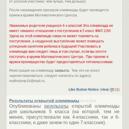
от успехов участника: чем лучше, тем дольше).
После награждения призеров олимпиады будет проводится
прием в кружки Математического Центра.
Уважаемые родители учащихся 4-х классов! Эта олимпиада не
имеет никакого отношения к поступлению в 5 класс ФМЛ 239!
Удача на этой олимпиаде никак не может повлиять на
поступление, а неудачное выступление может помешать
успешным занятиям ребенка в будущем! Участвовать в
олимпиаде вам следует лишь в том случае, если вы хотите
поступить в кружки Математического Центра. При приеме в
кружок преимущество будет предоставляться пятиклассникам.
Регистрация на олимпиаду
закрыта.
Тем, кто не успел
зарегистрироваться, следует написать по адресу
matholymp16@mail.ru.
Like Button Notice
view
(
)
(1)
Результаты открытой олимпиады
24.10.2015
Опубликованы
результаты
открытой олимпиады
для школьников 5 класса (на которой, тем не
менее, присутствовали как 4-классники, так и 6-
классники, и даже зачем-то один 7-классник).