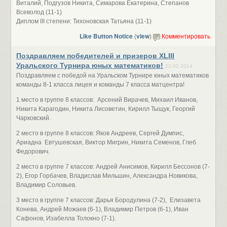
Виталий, Подгузов Никита, Симарова Екатерина, Степанов
Всеволод (11-1)
Диплом III степени: Тихоновская Татьяна (11-1)
Like Button Notice
view
(
)
Комментировать
Поздравляем победителей и призеров XLIII
Уральского Турнира юных математиков!
22.02.2014
Поздравляем с победой на Уральском Турнире юных математиков
команды 8-1 класса лицея и команды 7 класса матцентра!
1 место в группе 8 классов: Арсений Вирачев, Михаил Иванов,
Никита Карагодин, Никита Лисоветин, Кирилл Тыщук, Георгий
Чарковский.
2 место в группе 8 классов: Яков Андреев, Сергей Думпис,
Ариадна Евтушевская, Виктор Мигрин, Никита Семенов, Глеб
Федорович.
2 место в группе 7 классов: Андрей Анисимов, Кирилл Бессонов (7-
2), Егор Горбачев, Владислав Мильшин, Александра Новикова,
Владимир Соловьев.
3 место в группе 7 классов: Дарья Бородулина (7-2), Елизавета
Конева, Андрей Можаев (6-1), Владимир Петров (6-1), Иван
Сафонов, Изабелла Толокно (7-1).