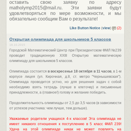
оставить свою заявку по адресу
matholymp2015@mail.ru. Эти заявки будут
удовлетворяться по мере возможности, и мы
обязательно сообщим Вам о результате!
Like Button Notice
view
(
)
(2)
Открытая олимпиада для школьников 5 классов
18.10.2015
Городской Математический Центр при Президентском ФМЛ №239
проводит традиционную XXIII Открытую математическую
олимпиаду для школьников 5 классов.
Олимпиада состоится
в воскресенье 18 октября в 11 часов
, в 1-м
корпусе лицея (ул. Кирочная, д.8, ст. метро "Чернышевская").
Олимпиада проводится устно, но для решения задач с собой
необходимо взять тетрадь (лучше в клеточку) и письменные
принадлежности, а (главное!) голову и желание победить.
Продолжительность олимпиады от 2,5 до 3,5 часов (в зависимости
от успехов участника: чем лучше, тем дольше).
Уважаемые родители учащихся 4-х классов! Эта олимпиада не
имеет никакого отношения к поступлению в 5 класс ФМЛ 239!
Удача на этой олимпиаде никак не может повлиять на