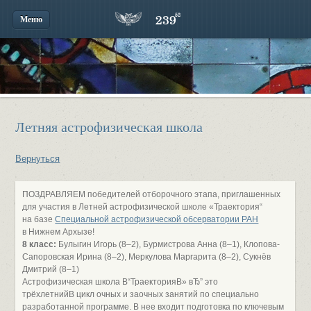
Меню
Летняя астрофизическая школа
Вернуться
ПОЗДРАВЛЯЕМ победителей отборочного этапа, приглашенных
для участия в Летней астрофизической школе «Траектория“
на базе
Специальной астрофизической обсерватории РАН
в Нижнем Архызе!
8 класс:
Булыгин Игорь (8–2), Бурмистрова Анна (8–1), Клопова-
Сапоровская Ирина (8–2), Меркулова Маргарита (8–2), Сукнёв
Дмитрий (8–1)
Астрофизическая школа В“ТраекторияВ» вЂ” это
трёхлетнийВ цикл очных и заочных занятий по специально
разработанной программе. В нее входит подготовка по ключевым