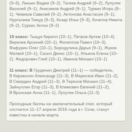
(9–6), Ланько Вадим (9–2), Тагиев Андрей (9–2), Лупуляк
Василий (9–1), Анисимов Андрей (9–1), Туркин Игорь (8–
1), Чижиков Савелий (9–2), Антонова Анастасия (9–1),
Нургалиев Тимур (9–3), Козар Илья (9–3), Кочетов Никита
(9–2), Суркис Антон (9–2)
10 класс:
Тыщук Кирилл (10–1), Петров Артем (10–4),
Вирачев Арсений (10–1), Филиппов Павел (10–3),
Фафурин Олег (10–1), Бородулина Дарья (9–1), Жуков
Матвей (10–1), Сахно Денис (10–1), Ильина Елена (10–
2), Федорович Глеб (10–1), Иванов Михаил (10–1)
11 класс: В
Грудинин Дмитрий (11–1) — победитель,
В Киракосян Александр (11–3), В Маркозов Иван (11–2),
В Смирдин Андрей (11–3), В Терехов Михаил (11–4),
Зайнуллин Егор (11–3), В Климович Евгений (11–2),
В Вронская Анна (11–1), Лупуляк Ольга (11–3)
Проходные баллы на заключительный этап, который
состоится 11–17 апреля 2016 года в г. Сочи, станут
известны в начале марта.