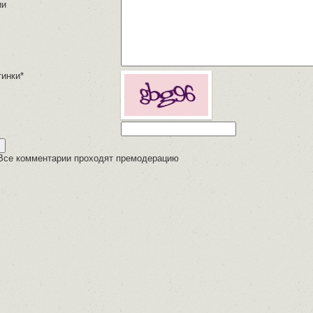
ии
тинки*
Все комментарии проходят премодерацию