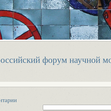
оссийский форум научной м
нтарии