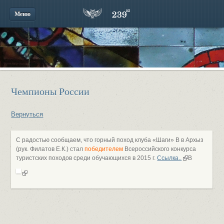
Меню
Чемпионы России
Вернуться
С радостью сообщаем, что горный поход клуба «Шаги» В в Архыз
(рук. Филатов Е.К.) стал
победителем
Всероссийского конкурса
туристских походов среди обучающихся в 2015 г.
Ссылка..
В