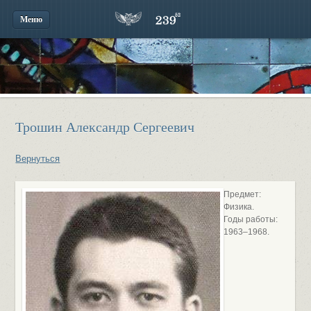
Меню
Трошин Александр Сергеевич
Вернуться
Предмет:
Физика.
Годы работы:
1963–1968.