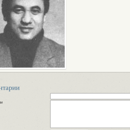
нтарии
ии