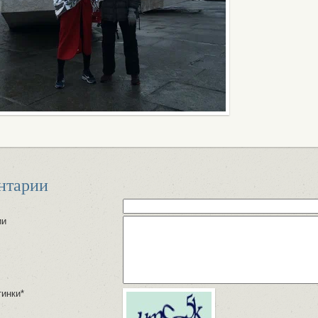
нтарии
ии
тинки*