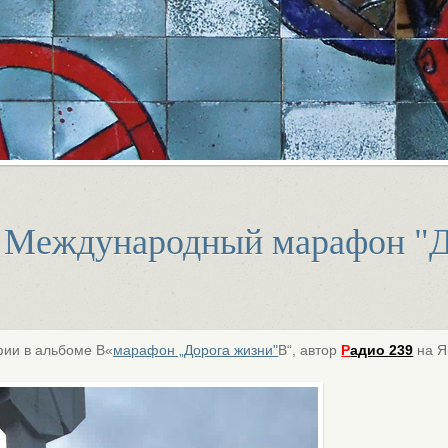
 Международный марафон "Д
ии в альбоме В«
марафон „Дорога жизни"
В“, автор
Р
адио 239
на Я