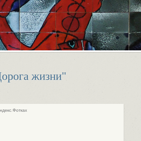
орога жизни"
ндекс.Фотках