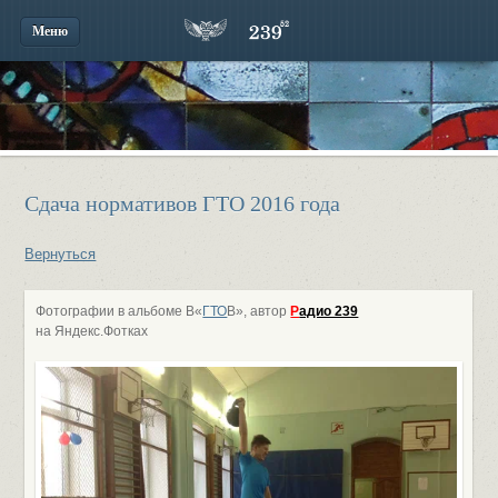
Меню
Сдача нормативов ГТО 2016 года
Вернуться
Фотографии в альбоме В«
ГТО
В», автор
Р
адио 239
на Яндекс.Фотках