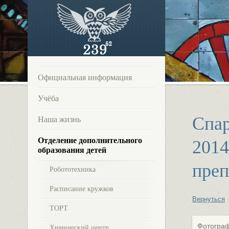
Официальная информация
Учёба
Спар
Наша жизнь
Отделение дополнительного
2014
образования детей
преп
Робототехника
Расписание кружков
Вернуться
ТОРТ
Фотограф
Химический центр