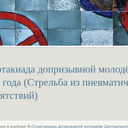
такиада допризывной молод
 года (Стрельба из пневмати
ятствий)
ии в альбоме В«
Спартакиада допризывной молодёжи Центрального