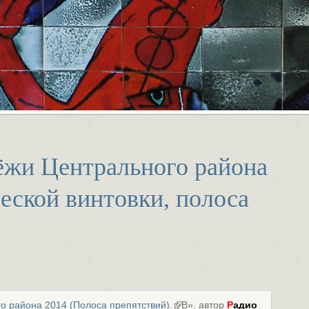
ёжи Центрального района
ческой винтовки, полоса
 района 2014 (Полоса препятствий).
В», автор
Р
адио