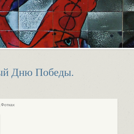
ый Дню Победы.
.Фотках