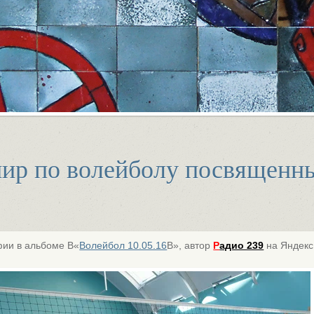
ир по волейболу посвященн
ии в альбоме В«
Волейбол 10.05.16
В», автор
Р
адио 239
на Яндекс